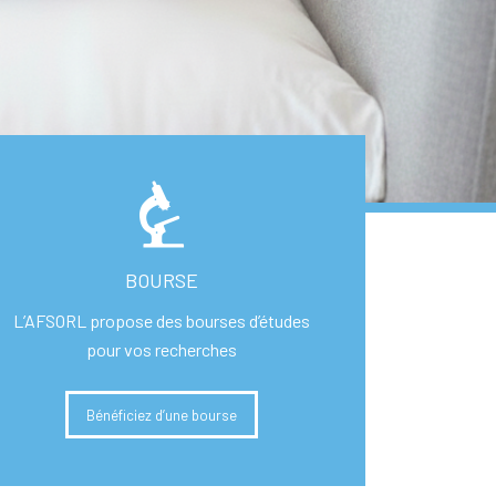
BOURSE
L’AFSORL propose des bourses d’études
pour vos recherches
Bénéficiez d’une bourse